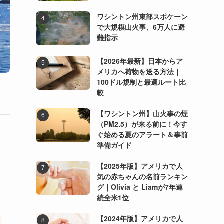
ワシントン州東部スポケーン
で大規模山火事、6万人に避
難指示
【2026年最新】日本からア
メリカへ荷物を送る方法｜
100ドル規制と最適ルート比
較
【ワシントン州】山火事の煙
（PM2.5）が来る前に！今す
ぐ始める夏のアラート＆事前
準備ガイド
、
【2025年版】アメリカで人
気の赤ちゃんの名前ランキン
グ｜Olivia と Liamが7年連
続全米1位
【2024年版】アメリカで人