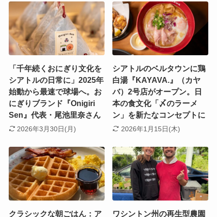
「千年続くおにぎり文化を
シアトルのベルタウンに鶏
シアトルの日常に」2025年
白湯『KAYAVA.』（カヤ
始動から最速で球場へ。お
バ）2号店がオープン。日
にぎりブランド『Onigiri
本の食文化「〆のラーメ
Sen』代表・尾池里奈さん
ン」を新たなコンセプトに
2026年3月30日(月)
2026年1月15日(木)
クラシックな朝ごはん：ア
ワシントン州の再生型農園