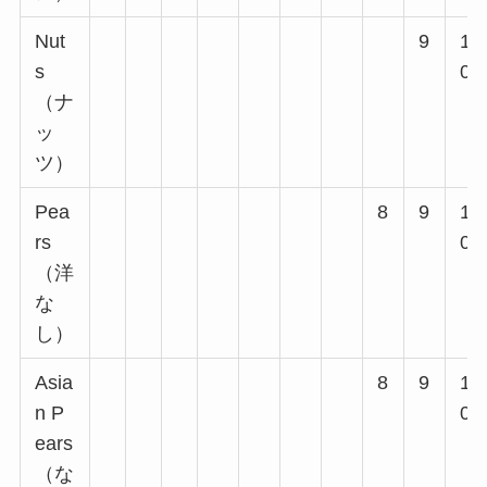
Nut
9
1
s
0
（ナ
ッ
ツ）
Pea
8
9
1
rs
0
（洋
な
し）
Asia
8
9
1
n P
0
ears
（な