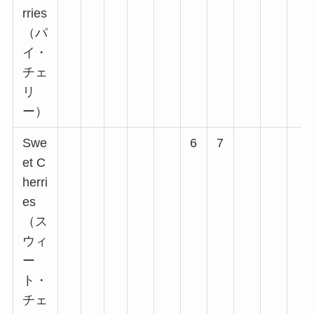
rries
（パ
イ・
チェ
リ
ー）
Swe
6
7
et C
herri
es
（ス
ウィ
ー
ト・
チェ