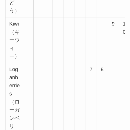
ど
う）
Kiwi
9
1
（キ
0
ーウ
ィ
ー）
Log
7
8
anb
errie
s
（ロ
ーガ
ンベ
リ