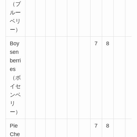
（ブ
ルー
ベリ
ー）
Boy
7
8
sen
berri
es
（ボ
イセ
ンベ
リ
ー）
Pie
7
8
Che