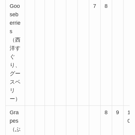
Goo
7
8
seb
errie
s
（西
洋す
ぐ
り、
グー
スベ
リ
ー）
Gra
8
9
1
pes
0
（ぶ