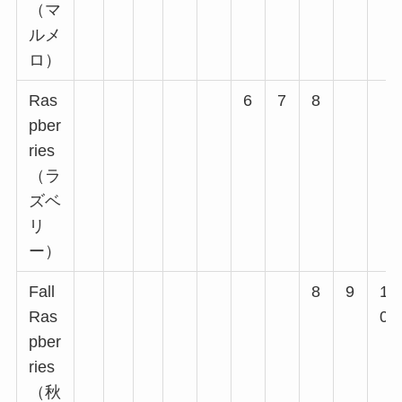
（マ
ルメ
ロ）
Ras
6
7
8
pber
ries
（ラ
ズベ
リ
ー）
Fall
8
9
1
Ras
0
pber
ries
（秋