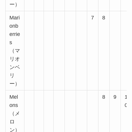
ー）
Mari
7
8
onb
errie
s
（マ
リオ
ンベ
リ
ー）
Mel
8
9
1
ons
0
（メ
ロ
ン）