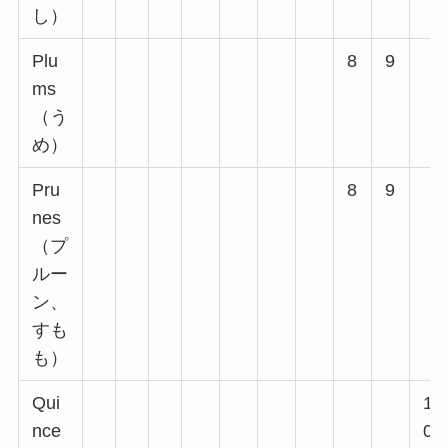
し）
Plu
8
9
ms
（う
め）
Pru
8
9
nes
（プ
ルー
ン、
すも
も）
Qui
1
nce
0