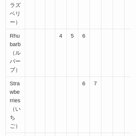
ラズ
ベリ
ー）
Rhu
4
5
6
barb
（ル
バー
ブ）
Stra
6
7
wbe
rries
（い
ち
ご）