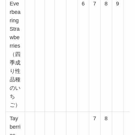
Eve
6
7
8
9
rbea
ring
Stra
wbe
rries
（四
季成
り性
品種
のい
ち
ご）
Tay
7
8
berri