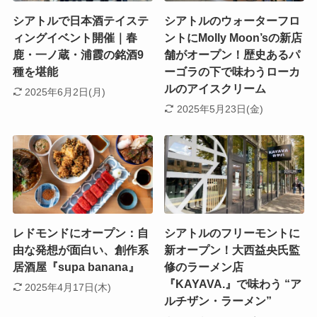
シアトルで日本酒テイステ
シアトルのウォーターフロ
ィングイベント開催｜春
ントにMolly Moon’sの新店
鹿・一ノ蔵・浦霞の銘酒9
舗がオープン！歴史あるパ
種を堪能
ーゴラの下で味わうローカ
ルのアイスクリーム
2025年6月2日(月)
2025年5月23日(金)
レドモンドにオープン：自
シアトルのフリーモントに
由な発想が面白い、創作系
新オープン！大西益央氏監
居酒屋『supa banana』
修のラーメン店
『KAYAVA.』で味わう “ア
2025年4月17日(木)
ルチザン・ラーメン”