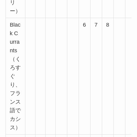
リ
ー）
Blac
6
7
8
k C
urra
nts
（く
ろす
ぐ
り、
フラ
ンス
語で
カシ
ス）