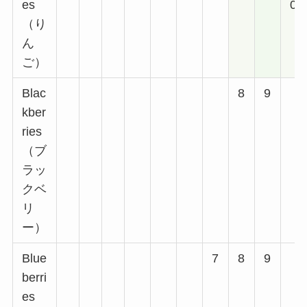
es
0
（り
ん
ご）
Blac
8
9
kber
ries
（ブ
ラッ
クベ
リ
ー）
Blue
7
8
9
berri
es