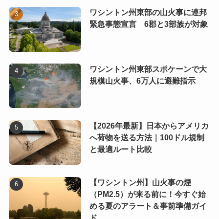
ワシントン州東部の山火事に連邦
緊急事態宣言 6郡と3部族が対象
ワシントン州東部スポケーンで大
規模山火事、6万人に避難指示
【2026年最新】日本からアメリカ
へ荷物を送る方法｜100ドル規制
と最適ルート比較
【ワシントン州】山火事の煙
（PM2.5）が来る前に！今すぐ始
める夏のアラート＆事前準備ガイ
ド