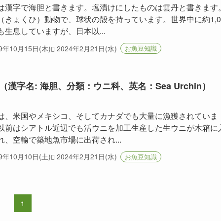
は漢字で海胆と書きます。塩漬けにしたものは雲丹と書きます
（きょくひ）動物で、球状の殻を持っています。世界中に約1,0
も生息していますが、日本以...
09年10月15日(木)
2024年2月21日(水)
お魚豆知識
（漢字名: 海胆、分類：ウニ科、英名：Sea Urchin）
）
は、米国やメキシコ、そしてカナダでも大量に漁獲されていま
以前はシアトル近辺でも活ウニを加工生産した生ウニが木箱に
れ、空輸で築地魚市場に出荷され...
09年10月10日(土)
2024年2月21日(水)
お魚豆知識
1