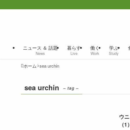
ニュース ＆ 話題
暮らす
働く
学ぶ
News
Live
Work
Study
ホーム
sea urchin
sea urchin
– tag –
ウニ
（1