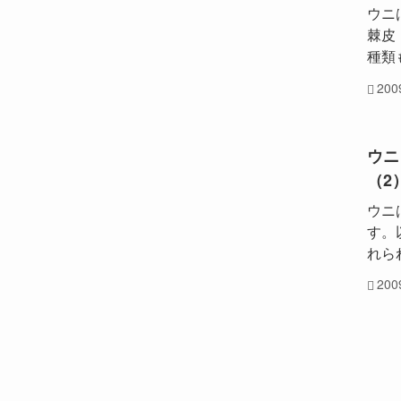
ウニ
棘皮
種類
20
ウニ
（2
ウニ
す。
れら
20