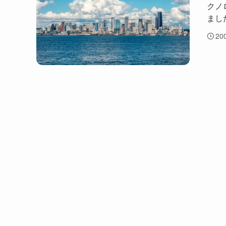
クノ
ました
20