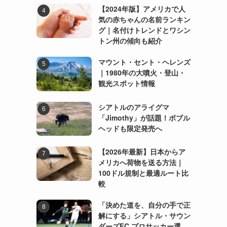
【2024年版】アメリカで人
気の赤ちゃんの名前ランキン
グ｜名付けトレンドとワシン
トン州の傾向も紹介
マウント・セント・ヘレンズ
｜1980年の大噴火・登山・
観光スポット情報
シアトルのアライグマ
「Jimothy」が話題！ボブル
ヘッドも限定発売へ
【2026年最新】日本からア
メリカへ荷物を送る方法｜
100ドル規制と最適ルート比
較
「決めた道を、自分の手で正
解にする」シアトル・サウン
ダーズFC プロサッカー選