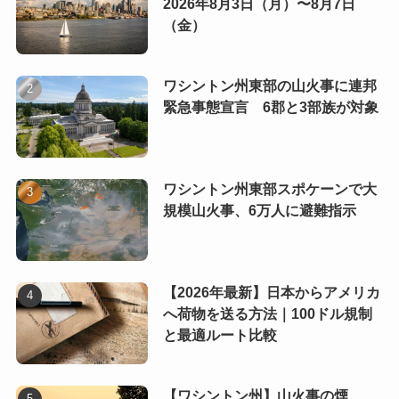
2026年8月3日（月）〜8月7日
（金）
ワシントン州東部の山火事に連邦
緊急事態宣言 6郡と3部族が対象
ワシントン州東部スポケーンで大
規模山火事、6万人に避難指示
【2026年最新】日本からアメリカ
へ荷物を送る方法｜100ドル規制
と最適ルート比較
【ワシントン州】山火事の煙