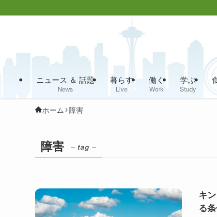
ニュース ＆ 話題
暮らす
働く
学ぶ
News
Live
Work
Study
ホーム
障害
障害
– tag –
キン
る条