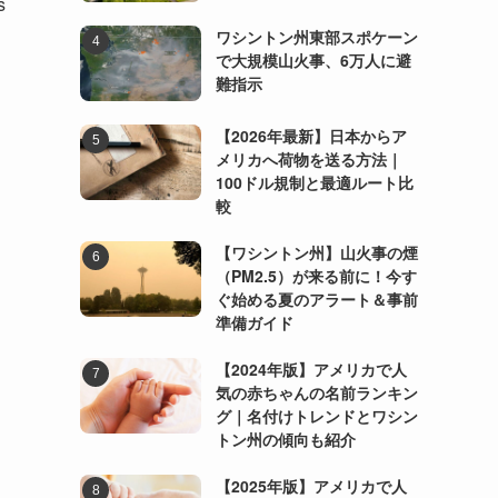
s
ワシントン州東部スポケーン
で大規模山火事、6万人に避
難指示
【2026年最新】日本からア
メリカへ荷物を送る方法｜
100ドル規制と最適ルート比
較
【ワシントン州】山火事の煙
（PM2.5）が来る前に！今す
ぐ始める夏のアラート＆事前
準備ガイド
【2024年版】アメリカで人
気の赤ちゃんの名前ランキン
グ｜名付けトレンドとワシン
トン州の傾向も紹介
【2025年版】アメリカで人