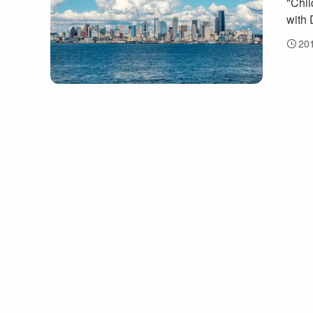
"Ch
with 
20