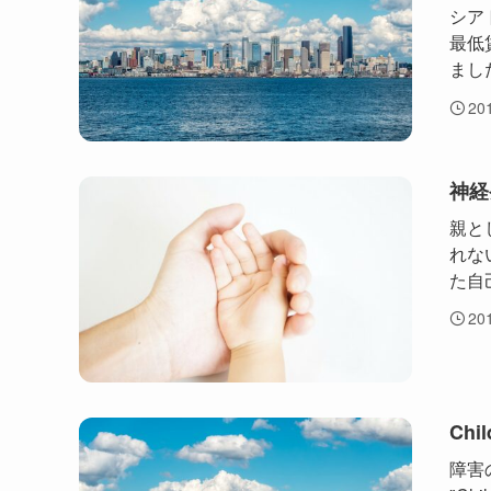
シア
最低
ました
20
神経
親と
れな
た自
20
Chil
障害