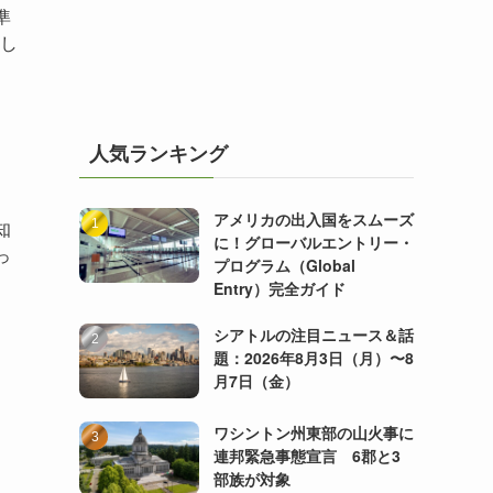
準
決し
人気ランキング
アメリカの出入国をスムーズ
知
に！グローバルエントリー・
っ
プログラム（Global
Entry）完全ガイド
シアトルの注目ニュース＆話
題：2026年8月3日（月）〜8
月7日（金）
ワシントン州東部の山火事に
連邦緊急事態宣言 6郡と3
部族が対象