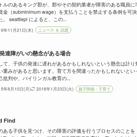
トルのあるキング郡が、郡やその契約業者が障害のある職員に
賃金（subminimum wage）を支払うことを禁止する条例を可
。 seattlepi によると、この...
19年11月21日(木)
ニュース ＆ 話題
発達障がいの懸念がある場合
して、子供の発達に遅れがあるかもしれないという懸念は計り
い重みがあると思います。育て方を間違ったかもしれないとい
己批判や、バイリンガル教育の...
15年8月10日(月)
2018年1月23日(火)
親子関係・子育て
d Find
のある子供を見つけ、その障害の評価を行うプロセスのことを