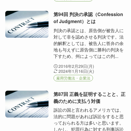
第94回 判決の承認（Confession
of Judgment）とは
判決の承認とは、原告側が被告人に
対して非を認めさせる判決です。法
的解釈としては、被告人に答弁の余
地も与えずに原告側に勝利の判決を
下すため、州によってはこの判...
2016年2月29日(月)
2024年1月16日(火)
雇用労働法・企業法
第87回 正義を証明することと、正
義のために支払う対価
訴訟の国と言われるアメリカでは、
法的に問題があれば訴訟をすると思
っておられる方は多いと思います。
しかし、犯罪行為に対する刑事訴訟