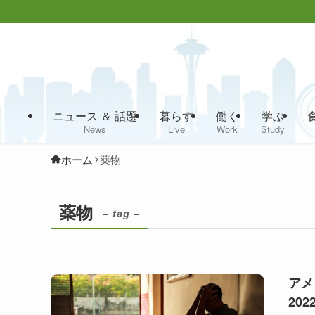
ニュース ＆ 話題
暮らす
働く
学ぶ
News
Live
Work
Study
ホーム
薬物
薬物
– tag –
アメ
202