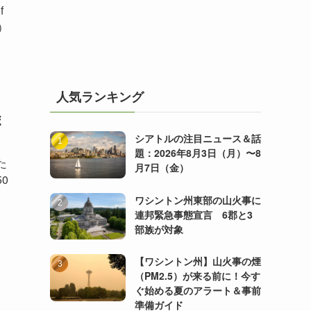
f
開）
人気ランキング
ボ
シアトルの注目ニュース＆話
題：2026年8月3日（月）〜8
た
月7日（金）
0
ワシントン州東部の山火事に
連邦緊急事態宣言 6郡と3
部族が対象
【ワシントン州】山火事の煙
（PM2.5）が来る前に！今す
ぐ始める夏のアラート＆事前
準備ガイド