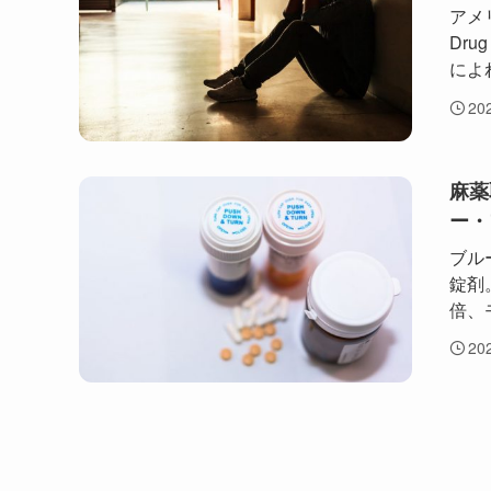
アメリ
Dru
によ
20
麻薬
ー・
ブル
錠剤
倍、
20