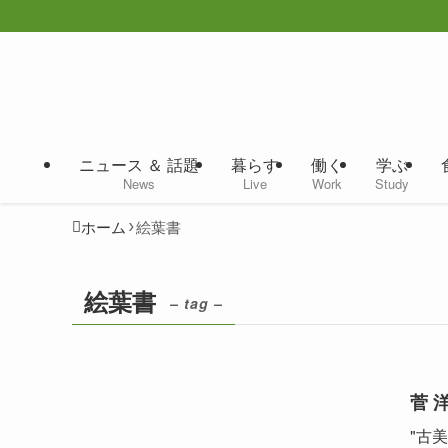
ニュース ＆ 話題
暮らす
働く
学ぶ
News
Live
Work
Study
ホーム
絵葉書
絵葉書
– tag –
菅 
"古