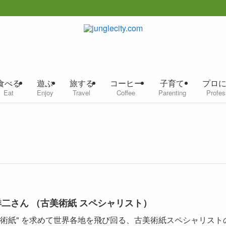
食べる
遊ぶ
旅する
コーヒー
子育て
プロ
Eat
Enjoy
Travel
Coffee
Parenting
Profes
洋二さん （古美術紙 スペシャリスト）
美術紙" を求めて世界各地を飛び回る、古美術紙スペシャリスト