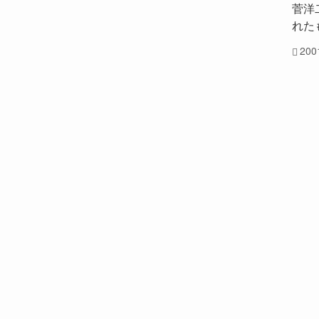
菅洋
れたも
20