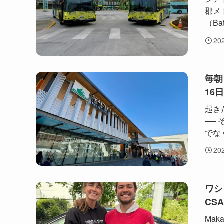
郡メト
（Bat
20
毎朝
16
起き
──
でな
20
ワシ
CS
Ma