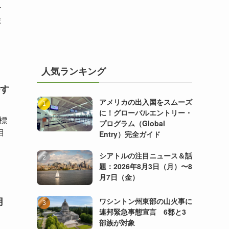
ー
ま
人気ランキング
す
アメリカの出入国をスムーズ
に！グローバルエントリー・
、標
プログラム（Global
目
Entry）完全ガイド
シアトルの注目ニュース＆話
題：2026年8月3日（月）〜8
月7日（金）
月
ワシントン州東部の山火事に
連邦緊急事態宣言 6郡と3
部族が対象