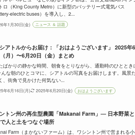
ロ（King County Metro）に新型のバッテリー式電気バス
tery-electric buses）を導入し、2...
26年1月30日(金)
ニュース ＆ 話題
シアトルからお届け：「おはようございます」 2025年
日（月）〜6月20日（金）まとめ
たばかりの静かな時間、朝食をとりながら、通勤時のひととき
 そんな朝のひとコマに、シアトルの写真をお届けします。風景
く、街角で見かけた何気ない...
25年6月16日(月)
2025年6月20日(金)
おはようございます
ントン州の再生型農園「Makanai Farm」― 日本野菜と
Aで人と土をつなぐ場所
kanai Farm（まかないファーム）は、ワシントン州で営まれる