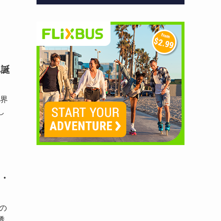
ん誕
世界
し
・
の
透