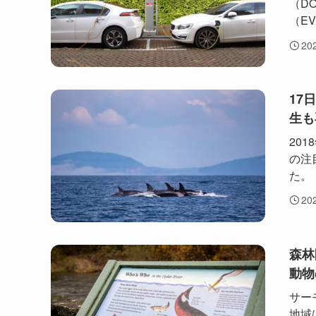
（D
（E
20
17
生も
20
の注
た。
20
森林
動物
サー
地域