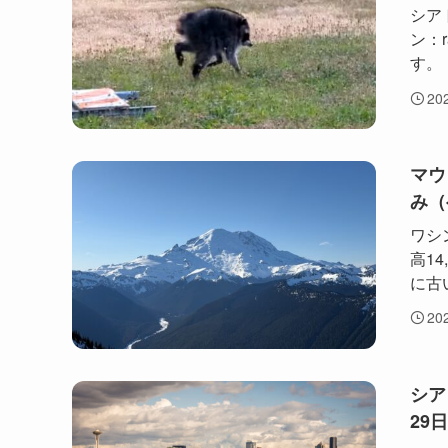
シア
ン：
す。「
20
マウ
み（
ワシ
高1
に古
20
シア
29