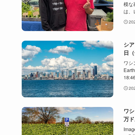
模な
は、
20
シア
日（
ワシ
Eart
18:46
20
ワシ
万ド
Imag