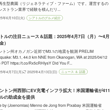
再生型農園（リジェネラティブ・ファーム）です。運営するの
レストラン業界で経験を積んだリ...
25年6月10日(火)
シアトルのグルメ紹介
トルの注目ニュース＆話題：2025年4月7日（月）〜4月
金）
ントン州オカノガン近郊でM3.1の地震を観測 PRELIM
hquake: M3.1, 44.0 km NNE from Okanogan, WA at 2025/04/12
 PDT https://t.co/Rx5cRHIysY Did You F...
25年4月7日(月)
2025年4月13日(日)
ニュース ＆ 話題
ントン州西部にEV充電インフラ拡大！米国運輸省が411
ルの助成金を提供
e by (Joenomias) Menno de Jong from Pixabay 米国運輸省