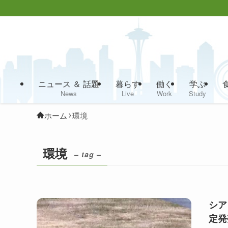
ニュース ＆ 話題
暮らす
働く
学ぶ
News
Live
Work
Study
ホーム
環境
環境
– tag –
シア
定発