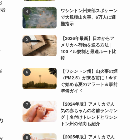
お
権者
ワシントン州東部スポケーン
で大規模山火事、6万人に避
難指示
【2026年最新】日本からア
メリカへ荷物を送る方法｜
ィ
100ドル規制と最適ルート比
較
実
【ワシントン州】山火事の煙
（PM2.5）が来る前に！今す
ぐ始める夏のアラート＆事前
準備ガイド
【2024年版】アメリカで人
気の赤ちゃんの名前ランキン
グ｜名付けトレンドとワシン
の
トン州の傾向も紹介
【2025年版】アメリカで人
グ