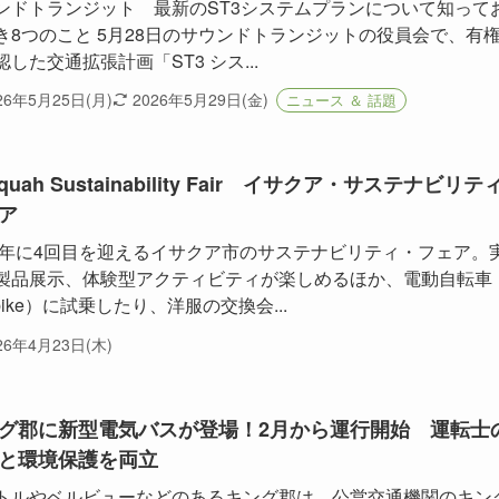
ンドトランジット 最新のST3システムプランについて知って
き8つのこと 5月28日のサウンドトランジットの役員会で、有
認した交通拡張計画「ST3 シス...
26年5月25日(月)
2026年5月29日(金)
ニュース ＆ 話題
aquah Sustainability Fair イサクア・サステナビリテ
ア
26年に4回目を迎えるイサクア市のサステナビリティ・フェア。
製品展示、体験型アクティビティが楽しめるほか、電動自転車
bike）に試乗したり、洋服の交換会...
26年4月23日(木)
グ郡に新型電気バスが登場！2月から運行開始 運転士
と環境保護を両立
トルやベルビューなどのあるキング郡は、公営交通機関のキン