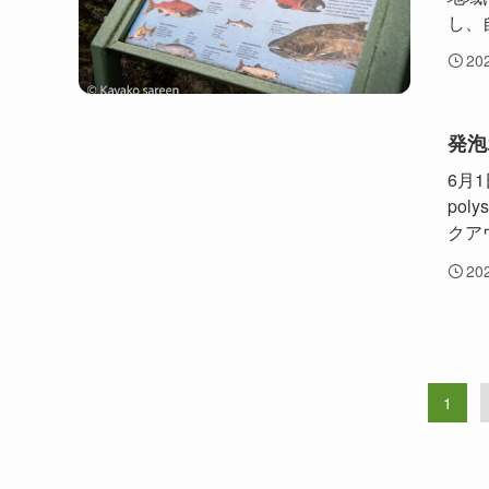
し、
20
発泡
6月
po
クア
20
1