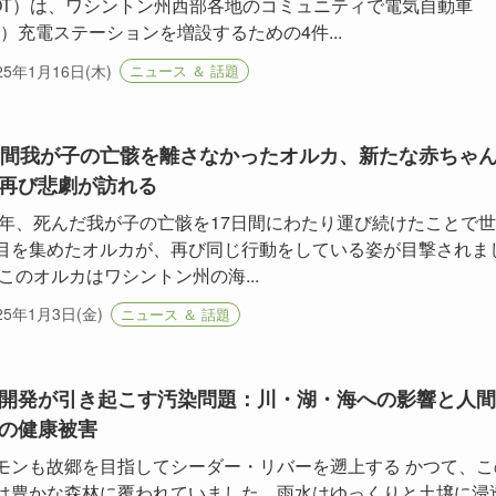
OT）は、ワシントン州西部各地のコミュニティで電気自動車
V）充電ステーションを増設するための4件...
25年1月16日(木)
ニュース ＆ 話題
日間我が子の亡骸を離さなかったオルカ、新たな赤ちゃ
再び悲劇が訪れる
18年、死んだ我が子の亡骸を17日間にわたり運び続けたことで
目を集めたオルカが、再び同じ行動をしている姿が目撃されま
 このオルカはワシントン州の海...
25年1月3日(金)
ニュース ＆ 話題
開発が引き起こす汚染問題：川・湖・海への影響と人間
の健康被害
モンも故郷を目指してシーダー・リバーを遡上する かつて、こ
は豊かな森林に覆われていました。雨水はゆっくりと土壌に浸