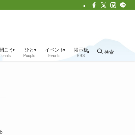
聞こう
ひと
イベント
掲示板
検索
ionals
People
Events
BBS
）
る