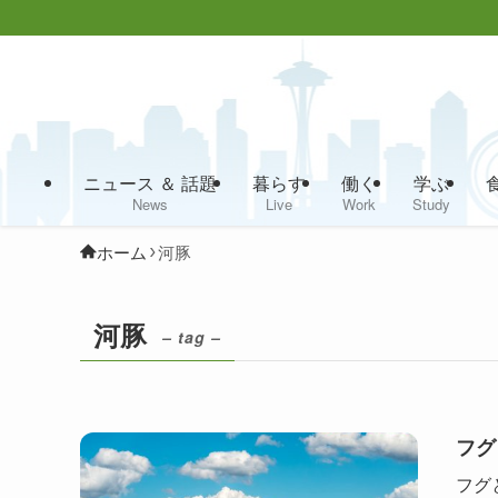
ニュース ＆ 話題
暮らす
働く
学ぶ
News
Live
Work
Study
ホーム
河豚
河豚
– tag –
フグ
フグ