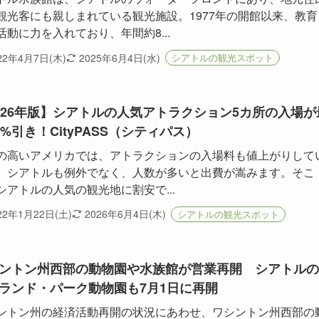
観光客にも親しまれている観光施設。1977年の開館以来、教育
活動に力を入れており、年間約8...
22年4月7日(木)
2025年6月4日(水)
シアトルの観光スポット
026年版】シアトルの人気アトラクション5カ所の入場が
7%引き！CityPASS（シティパス）
の高いアメリカでは、アトラクションの入場料も値上がりして
。シアトルも例外でなく、人数が多いと出費が嵩みます。そこ
シアトルの人気の観光地に割安で...
22年1月22日(土)
2026年6月4日(木)
シアトルの観光スポット
ントン州西部の動物園や水族館が営業再開 シアトルの
ランド・パーク動物園も7月1日に再開
ントン州の経済活動再開の状況にあわせ、ワシントン州西部の