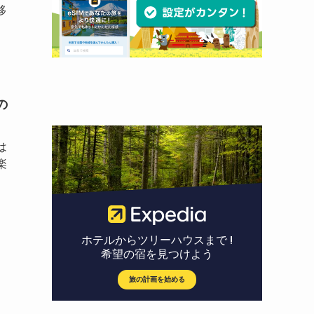
移
の
は
楽