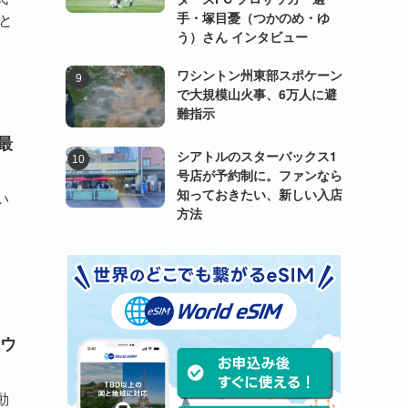
手・塚目憂（つかのめ・ゆ
と
う）さん インタビュー
ワシントン州東部スポケーン
で大規模山火事、6万人に避
難指示
最
シアトルのスターバックス1
号店が予約制に。ファンなら
知っておきたい、新しい入店
い
方法
ウ
動