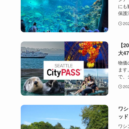
にも
保護
20
【2
大4
物価
ます
で、
20
ワシ
ッド
ワシ