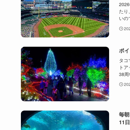
20
たり
いの
20
ポイ
タコ
トア
38周
20
毎朝
11