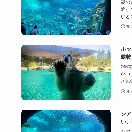
朝の
静か
ひと
20
ホッ
動物
2年
Ast
ス動
20
シア
い、
シア