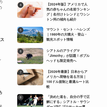
の
【2024年版】アメリカで人
の
気の赤ちゃんの名前ランキン
グ｜名付けトレンドとワシン
トン州の傾向も紹介
マウント・セント・ヘレンズ
｜1980年の大噴火・登山・
ス
観光スポット情報
シアトルのアライグマ
「Jimothy」が話題！ボブル
ン
ヘッドも限定発売へ
【2026年最新】日本からア
メリカへ荷物を送る方法｜
100ドル規制と最適ルート比
較
あ
「決めた道を、自分の手で正
解にする」シアトル・サウン
民
ダーズFC プロサッカー選