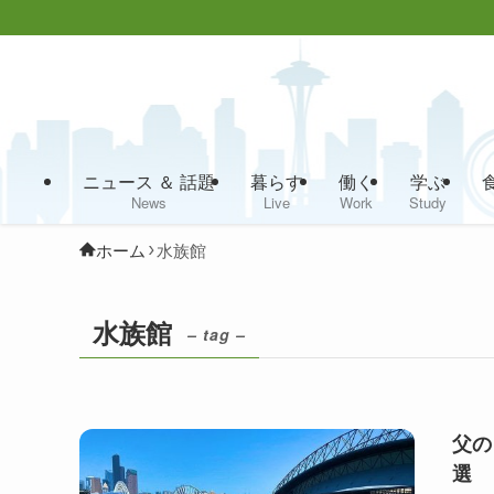
ニュース ＆ 話題
暮らす
働く
学ぶ
News
Live
Work
Study
ホーム
水族館
水族館
– tag –
父の
選