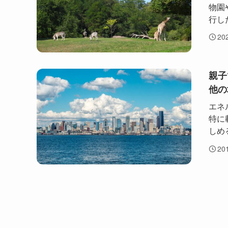
物園
行し
20
親子
他の
エネ
特に
しめ
20