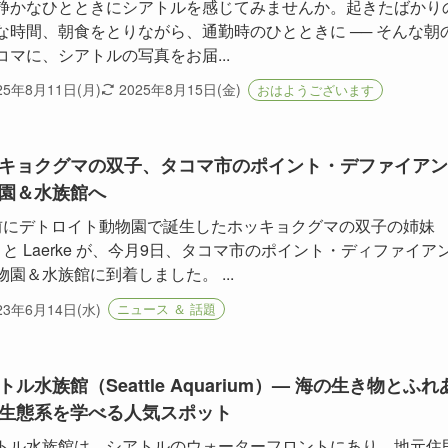
静かなひとときにシアトルを感じてみませんか。起きたばかり
な時間、朝食をとりながら、通勤時のひとときに ── そんな朝
コマに、シアトルの写真をお届...
25年8月11日(月)
2025年8月15日(金)
おはようございます
キョクグマの双子、タコマ市のポイント・デファイアン
園＆水族館へ
前にデトロイト動物園で誕生したホッキョクグマの双子の姉妹
ra と Laerke が、今月9日、タコマ市のポイント・ディファイア
物園＆水族館に到着しました。 ...
23年6月14日(水)
ニュース ＆ 話題
トル水族館（Seattle Aquarium）— 海の生き物とふれ
生態系を学べる人気スポット
トル水族館は、シアトルのウォーターフロントにあり、地元住