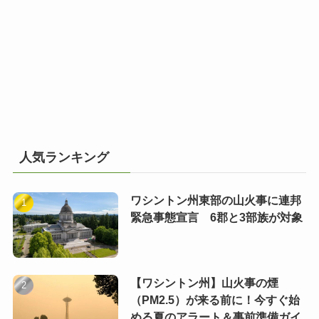
人気ランキング
ワシントン州東部の山火事に連邦
緊急事態宣言 6郡と3部族が対象
【ワシントン州】山火事の煙
（PM2.5）が来る前に！今すぐ始
める夏のアラート＆事前準備ガイ