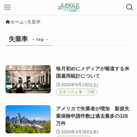
ホーム
失業率
失業率
– tag –
毎月初めにメディアが報道する米
国雇用統計について
2025年9月13日(土)
北米での人事・労務
アメリカで失業者が増加 新規失
業保険申請件数は過去最多の328
万件
2020年3月26日(木)