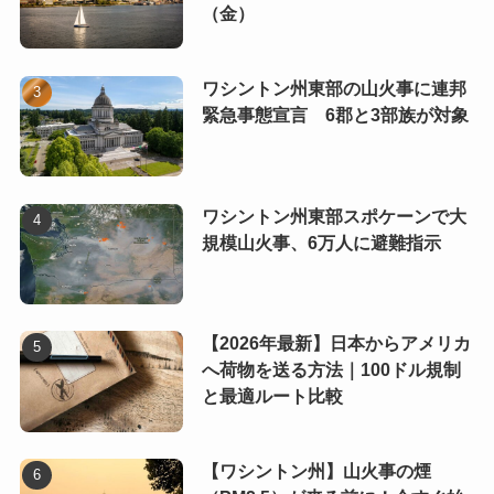
（金）
ワシントン州東部の山火事に連邦
緊急事態宣言 6郡と3部族が対象
ワシントン州東部スポケーンで大
規模山火事、6万人に避難指示
【2026年最新】日本からアメリカ
へ荷物を送る方法｜100ドル規制
と最適ルート比較
【ワシントン州】山火事の煙