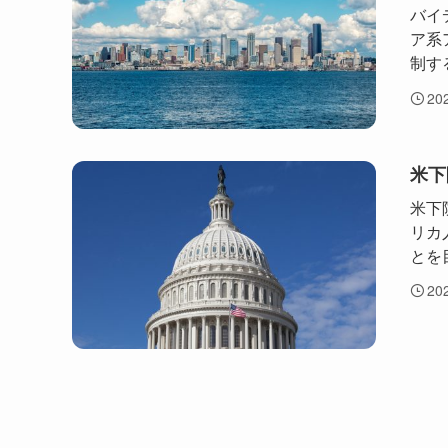
バイ
ア系
制する
20
米下
米下
リカ
とを目
20