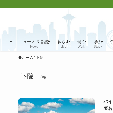
ニュース ＆ 話題
暮らす
働く
学ぶ
News
Live
Work
Study
ホーム
下院
下院
– tag –
バイ
署名