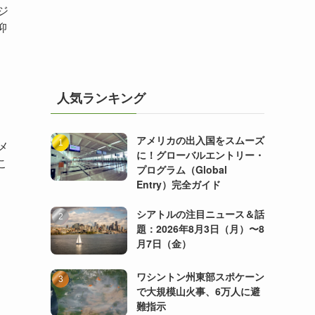
ジ
抑
人気ランキング
アメリカの出入国をスムーズ
メ
に！グローバルエントリー・
こ
プログラム（Global
Entry）完全ガイド
シアトルの注目ニュース＆話
題：2026年8月3日（月）〜8
月7日（金）
ワシントン州東部スポケーン
で大規模山火事、6万人に避
難指示