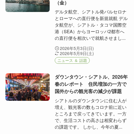
（金）
デルタ航空、シアトル発バルセロナ
とローマへの直行便を新規就航 デル
タ航空が、シアトル・タコマ国際空
港（SEA）からヨーロッパ2都市へ
の直行便を相次いで就航させまし...
2026年5月3日(日)
2026年5月9日(土)
ニュース ＆ 話題
ダウンタウン・シアトル、2026年
春のレポート 住民増加の一方で
国外からの観光客の減少が課題
シアトルのダウンタウンに住む人が
増え、観光客の数もコロナ前に近い
ところまで戻ってきています。一方
で、生活コストの高さは相変わらず
の課題です。 しかし、今年の夏...