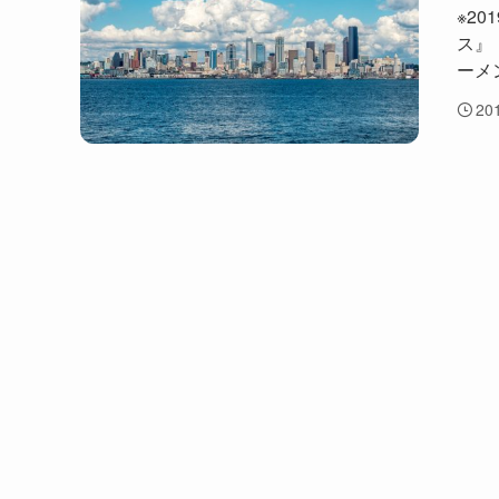
※2
ス』
ーメン
20