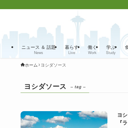
ニュース ＆ 話題
暮らす
働く
学ぶ
News
Live
Work
Study
ホーム
ヨシダソース
ヨシダソース
– tag –
ヨシ
『ラ