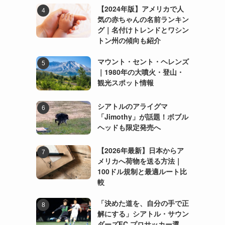
【2024年版】アメリカで人
気の赤ちゃんの名前ランキン
グ｜名付けトレンドとワシン
トン州の傾向も紹介
マウント・セント・ヘレンズ
｜1980年の大噴火・登山・
観光スポット情報
シアトルのアライグマ
「Jimothy」が話題！ボブル
ヘッドも限定発売へ
【2026年最新】日本からア
メリカへ荷物を送る方法｜
100ドル規制と最適ルート比
較
「決めた道を、自分の手で正
解にする」シアトル・サウン
ダーズFC プロサッカー選