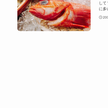
して 
に多
20