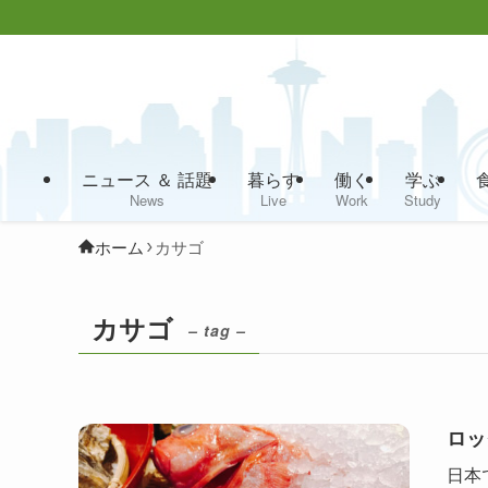
ニュース ＆ 話題
暮らす
働く
学ぶ
News
Live
Work
Study
ホーム
カサゴ
カサゴ
– tag –
ロッ
日本