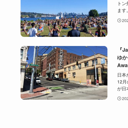
トン
ます。
20
『Ja
ゆかり
Awa
日本
12
が日
20