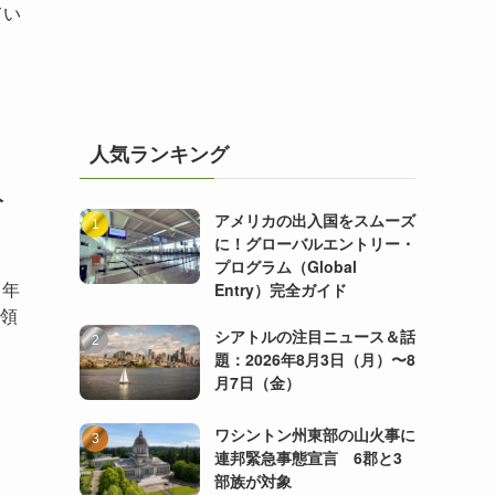
てい
人気ランキング
人
アメリカの出入国をスムーズ
に！グローバルエントリー・
プログラム（Global
1年
Entry）完全ガイド
統領
シアトルの注目ニュース＆話
題：2026年8月3日（月）〜8
月7日（金）
ワシントン州東部の山火事に
連邦緊急事態宣言 6郡と3
部族が対象