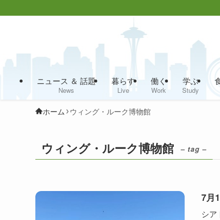
ニュース ＆ 話題
暮らす
働く
学ぶ
News
Live
Work
Study
ホーム
ウィング・ルーク博物館
ウィング・ルーク博物館
– tag –
7月
シア