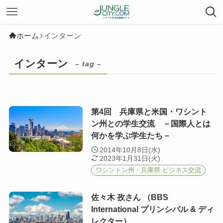
ホーム
インターン
インターン
– tag –
第4回 兵庫県と米国・ワシント
ン州との学生交流 －国際人とは
何かを学ぶ学生たち－
2014年10月8日(水)
2023年1月31日(火)
ワシントン州・兵庫県 ビジネス交流
佐々木 孜さん （BBS
International プリンシパル & ディ
レクター）