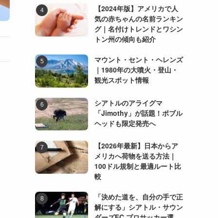
【2024年版】アメリカで人
気の赤ちゃんの名前ランキン
グ｜名付けトレンドとワシン
トン州の傾向も紹介
マウント・セント・ヘレンズ
｜1980年の大噴火・登山・
観光スポット情報
シアトルのアライグマ
「Jimothy」が話題！ボブル
ヘッドも限定発売へ
【2026年最新】日本からア
メリカへ荷物を送る方法｜
100ドル規制と最適ルート比
較
「決めた道を、自分の手で正
解にする」シアトル・サウン
ダーズFC プロサッカー選