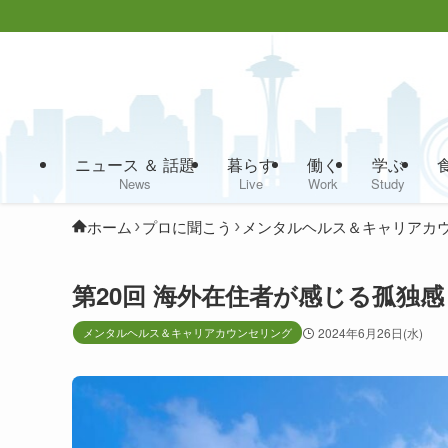
ニュース ＆ 話題
暮らす
働く
学ぶ
News
Live
Work
Study
ホーム
プロに聞こう
メンタルヘルス＆キャリアカ
第20回 海外在住者が感じる孤独
メンタルヘルス＆キャリアカウンセリング
2024年6月26日(水)