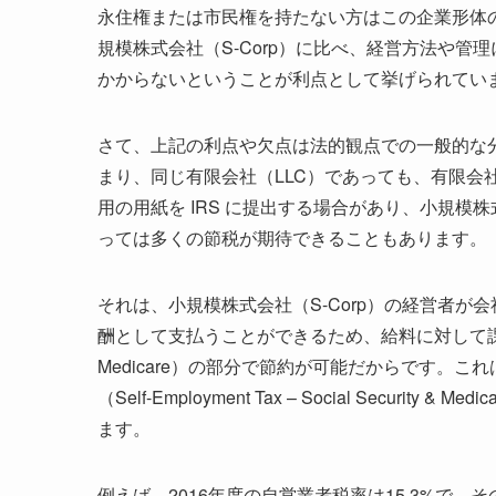
永住権または市民権を持たない方はこの企業形体の
規模株式会社（S-Corp）に比べ、経営方法や
かからないということが利点として挙げられてい
さて、上記の利点や欠点は法的観点での一般的な
まり、同じ有限会社（LLC）であっても、有限会社
用の用紙を IRS に提出する場合があり、小規模株
っては多くの節税が期待できることもあります。
それは、小規模株式会社（S-Corp）の経営者
酬として支払うことができるため、給料に対して課される自営業者税
Medicare）の部分で節約が可能だからです。
（Self-Employment Tax – Social Secu
ます。
例えば、2016年度の自営業者税率は15.3%で、そ