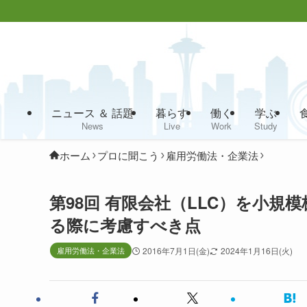
ニュース ＆ 話題
暮らす
働く
学ぶ
News
Live
Work
Study
ホーム
プロに聞こう
雇用労働法・企業法
第98回 有限会社（LLC）を小規模株
る際に考慮すべき点
雇用労働法・企業法
2016年7月1日(金)
2024年1月16日(火)