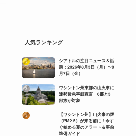
人気ランキング
シアトルの注目ニュース＆話
題：2026年8月3日（月）〜8
月7日（金）
ワシントン州東部の山火事に
連邦緊急事態宣言 6郡と3
部族が対象
【ワシントン州】山火事の煙
（PM2.5）が来る前に！今す
ぐ始める夏のアラート＆事前
準備ガイド