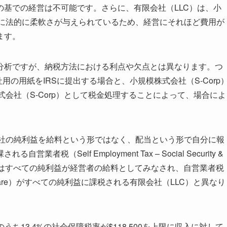
基での経営は不可能です。さらに、有限会社（LLC）は、小
管理に法的に柔軟さが与えられているため、経営にそれほど費用が
ます。
分析ですが、納税方法における利点や欠点とは異なります。つ
用の用紙をIRSに提出する場合と、小規模株式会社（S-Corp
式会社（S-Corp）として税金処理することによって、場合によ
が会社の純利益を給料という形ではなく、配当という形で自分に報
（Self Employment Tax – Social Security &
これはすべての純利益が経営者の給料としてみなされ、自営業者税
rity & Medicare）がすべての純利益に課税される有限会社（LLC）と異なり
のうち13.4%の社会保障税率が$118,500を上限に収入に対して