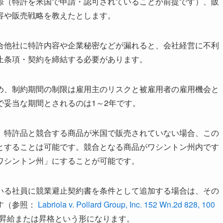
際（特許を米国で申請・認可されていることが前提です）、販
容や販売戦略を教えたとします。
合他社に特許内容や企業秘密などが漏れると、会社経営に不利
止条項・契約を締結する必要があります。
め、制約期間の制限は雇用主のリスクと被雇用者の雇用機会と
で妥当な期間とされるのは1～2年です。
、特許品と競合する商品が米国で販売されていない場合、この
とすることは可能です。競合となる商品がワシントン州内です
ワシントン州」にすることが可能です。
いる社員に競業避止契約書を条件として追加する場合は、その
す（参照：
Labriola v. Pollard Group, Inc. 152 Wn.2d 828, 100
昇給または昇格という形になります。