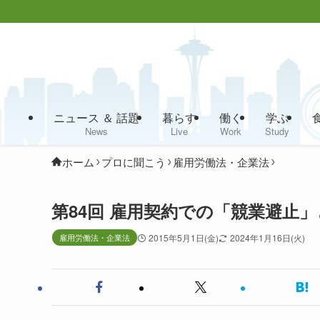
ニュース ＆ 話題
暮らす
働く
学ぶ
News
Live
Work
Study
ホーム
プロに聞こう
雇用労働法・企業法
第84回 雇用契約での「競業避止
雇用労働法・企業法
2015年5月1日(金)
2024年1月16日(火)