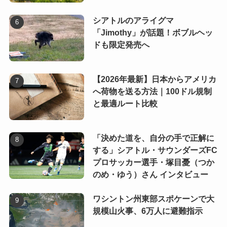
シアトルのアライグマ
「Jimothy」が話題！ボブルヘッ
ドも限定発売へ
【2026年最新】日本からアメリカ
へ荷物を送る方法｜100ドル規制
と最適ルート比較
「決めた道を、自分の手で正解に
する」シアトル・サウンダーズFC
プロサッカー選手・塚目憂（つか
のめ・ゆう）さん インタビュー
ワシントン州東部スポケーンで大
規模山火事、6万人に避難指示