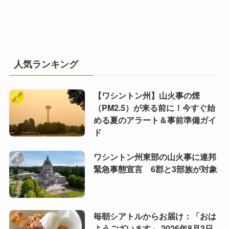
人気ランキング
【ワシントン州】山火事の煙
（PM2.5）が来る前に！今すぐ始
める夏のアラート＆事前準備ガイ
ド
ワシントン州東部の山火事に連邦
緊急事態宣言 6郡と3部族が対象
毎朝シアトルからお届け：「おは
ようございます」 2026年8月3日