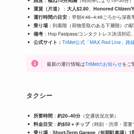
頻度
：
概ね15分間隔
（時間帯により15–30分）
運賃（片道）
：
大人$2.80
、
Honored Citizen/Y
運行時間の目安
：早朝4:46–4:48ごろから
乗り場
：到着階（荷物受取のある下層階）の駅
備考
：Hop Fastpass/コンタクトレス決済
公式サイト：
TriMet公式「MAX Red Line」
最新の運行情報は
TriMetのお知らせ
をご
タクシー
所要時間
：
約20–40分
（交通状況次第）
料金目安
：
約$50＋チップ
（時刻・渋滞・需要
乗り場
：
Short-Term Garage（短期駐車場）1