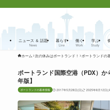
ニュース ＆ 話題
暮らす
働く
学ぶ
News
Live
Work
Study
ホーム
次の休みはポートランド！
ポートランドの
ポートランド国際空港（PDX）か
年版】
ポートランドの基本情報
2017年5月28日(日)
2025年8月12日(火