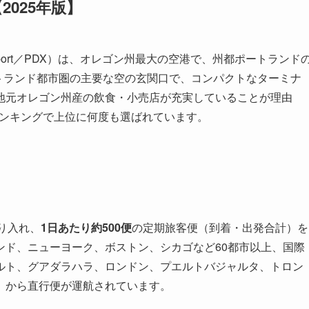
025年版】
nal Airport／PDX）は、オレゴン州最大の空港で、州都ポートランド
ポートランド都市圏の主要な空の玄関口で、コンパクトなターミナ
地元オレゴン州産の飲食・小売店が充実していることが理由
客満足度ランキングで上位に何度も選ばれています。
り入れ、
1日あたり約500便
の定期旅客便（到着・出発合計）を
ンド、ニューヨーク、ボストン、シカゴなど60都市以上、国際
ルト、グアダラハラ、ロンドン、プエルトバジャルタ、トロン
）から直行便が運航されています。