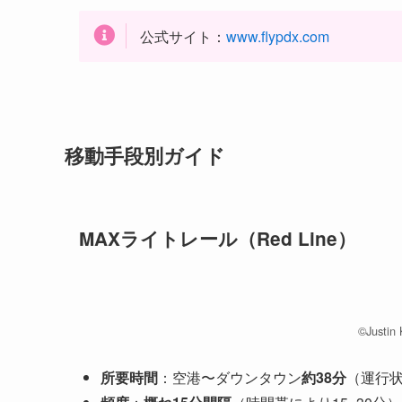
公式サイト：
www.flypdx.com
移動手段別ガイド
MAXライトレール（Red Line）
©︎Justin
所要時間
：空港〜ダウンタウン
約38分
（運行