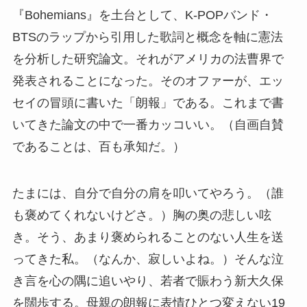
『Bohemians』を土台として、K-POPバンド・
BTSのラップから引用した歌詞と概念を軸に憲法
を分析した研究論文。それがアメリカの法曹界で
発表されることになった。そのオファーが、エッ
セイの冒頭に書いた「朗報」である。これまで書
いてきた論文の中で一番カッコいい。（自画自賛
であることは、百も承知だ。）
たまには、自分で自分の肩を叩いてやろう。（誰
も褒めてくれないけどさ。）胸の奥の悲しい呟
き。そう、あまり褒められることのない人生を送
ってきた私。（なんか、寂しいよね。）そんな泣
き言を心の隅に追いやり、若者で賑わう新大久保
を闊歩する。母親の朗報に表情ひとつ変えない19