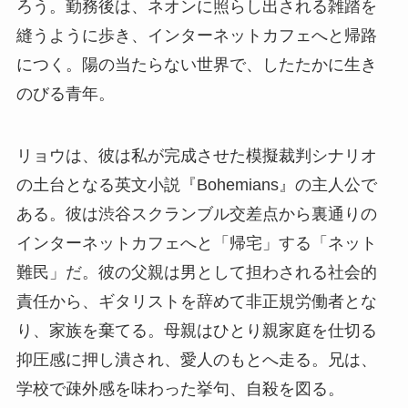
ろう。勤務後は、ネオンに照らし出される雑踏を
縫うように歩き、インターネットカフェへと帰路
につく。陽の当たらない世界で、したたかに生き
のびる青年。
リョウは、彼は私が完成させた模擬裁判シナリオ
の土台となる英文小説『Bohemians』の主人公で
ある。彼は渋谷スクランブル交差点から裏通りの
インターネットカフェへと「帰宅」する「ネット
難民」だ。彼の父親は男として担わされる社会的
責任から、ギタリストを辞めて非正規労働者とな
り、家族を棄てる。母親はひとり親家庭を仕切る
抑圧感に押し潰され、愛人のもとへ走る。兄は、
学校で疎外感を味わった挙句、自殺を図る。