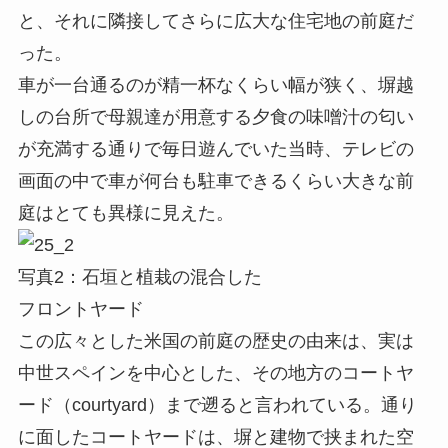
と、それに隣接してさらに広大な住宅地の前庭だ
った。
車が一台通るのが精一杯なくらい幅が狭く、塀越
しの台所で母親達が用意する夕食の味噌汁の匂い
が充満する通りで毎日遊んでいた当時、テレビの
画面の中で車が何台も駐車できるくらい大きな前
庭はとても異様に見えた。
写真2：石垣と植栽の混合した
フロントヤード
この広々とした米国の前庭の歴史の由来は、実は
中世スペインを中心とした、その地方のコートヤ
ード（courtyard）まで遡ると言われている。通り
に面したコートヤードは、塀と建物で挟まれた空