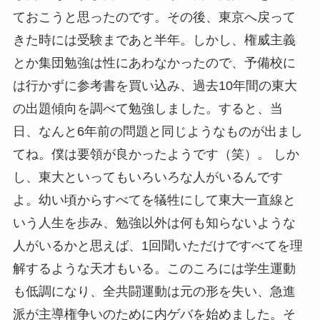
ておこうと思ったのです。その後、東京へ戻って
きた時には受験まであと半年。しかし、権威主義
とか集団勉強は性にあわなかったので、予備校に
は行かずに参考書を買い込み、過去10年間の東大
の出題傾向を調べて勉強しました。すると、当
日、なんと6年前の問題と同じようなものが出まし
てね。僕は要領が良かったようです（笑）。 しか
し、東大といってもいろいろな人がいるんです
よ。幼い頃からすべてを犠牲にして東大一直線と
いう人生を歩み、勉強以外は何も知らないような
人がいるかと思えば、1回聞いただけですべてを理
解するような天才もいる。このころには学生運動
も低調になり、全共闘運動は元の形を失い、急進
派が主導権争いのために内ゲバを始めました。そ