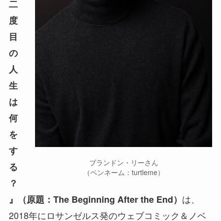
二
度
目
の
人
生
は
何
を
す
ブランドン・リーさん
る
（ペンネーム：turtleme）
？
は、
』（原題：The Beginning After the End）
2018年にロサンゼルス発のウェブコミック＆ノベ