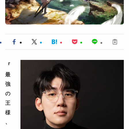
『
最
強
の
王
様
、