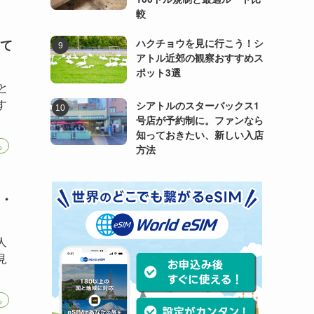
較
て
ハクチョウを見に行こう！シ
アトル近郊の観察おすすめス
ポット3選
こと
す
シアトルのスターバックス1
号店が予約制に。ファンなら
知っておきたい、新しい入店
ち
方法
・
人
見
ち