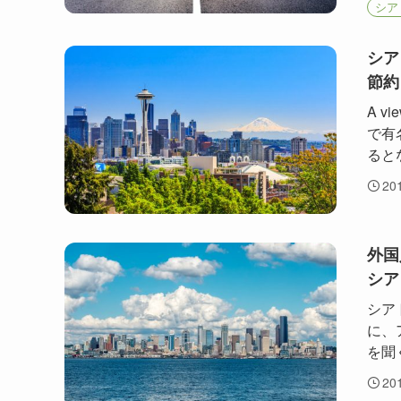
シア
シア
節約
A vi
で有
ると
20
外国
シア
シア
に、
を聞
20