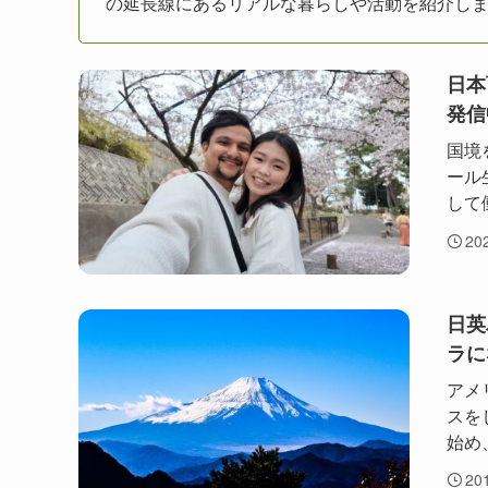
の延長線にあるリアルな暮らしや活動を紹介し
日本
発信
国境
ール
して
20
日英
ラに
アメ
スを
始め
20