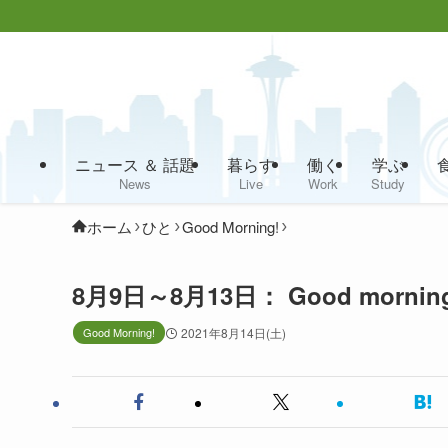
ニュース ＆ 話題
暮らす
働く
学ぶ
News
Live
Work
Study
ホーム
ひと
Good Morning!
8月9日～8月13日： Good morn
Good Morning!
2021年8月14日(土)