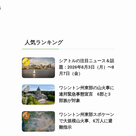
6
人気ランキング
シアトルの注目ニュース＆話
題：2026年8月3日（月）〜8
月7日（金）
ワシントン州東部の山火事に
連邦緊急事態宣言 6郡と3
部族が対象
ワシントン州東部スポケーン
で大規模山火事、6万人に避
難指示