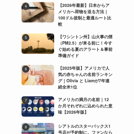
【2026年最新】日本からア
メリカへ荷物を送る方法｜
100ドル規制と最適ルート比
較
【ワシントン州】山火事の煙
（PM2.5）が来る前に！今す
ぐ始める夏のアラート＆事前
準備ガイド
【2025年版】アメリカで人
気の赤ちゃんの名前ランキン
グ｜Olivia と Liamが7年連
続全米1位
アメリカの満月の名前｜12
か月それぞれに込められた意
味【2026年版】
シアトルのスターバックス1
号店が予約制に。ファンなら