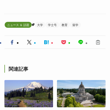
ニュース ＆ 話題
大学
学士号
教育
留学
関連記事