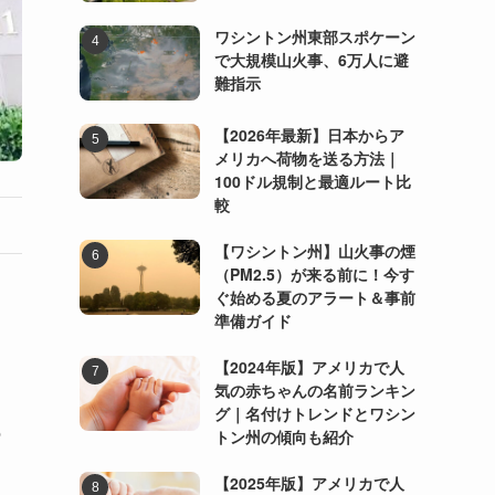
ワシントン州東部スポケーン
で大規模山火事、6万人に避
難指示
【2026年最新】日本からア
メリカへ荷物を送る方法｜
100ドル規制と最適ルート比
較
【ワシントン州】山火事の煙
（PM2.5）が来る前に！今す
ぐ始める夏のアラート＆事前
準備ガイド
【2024年版】アメリカで人
気の赤ちゃんの名前ランキン
グ｜名付けトレンドとワシン
の
トン州の傾向も紹介
【2025年版】アメリカで人