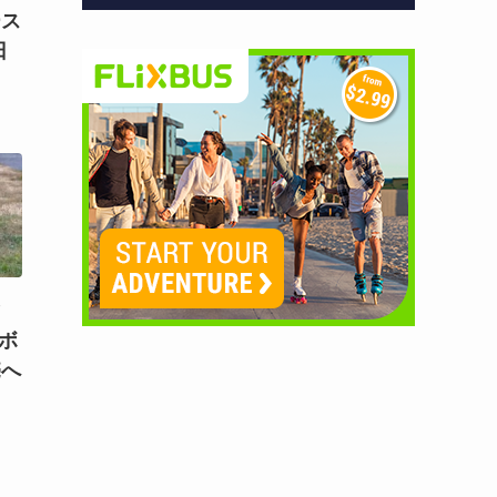
ース
日
）
マ
！ボ
売へ