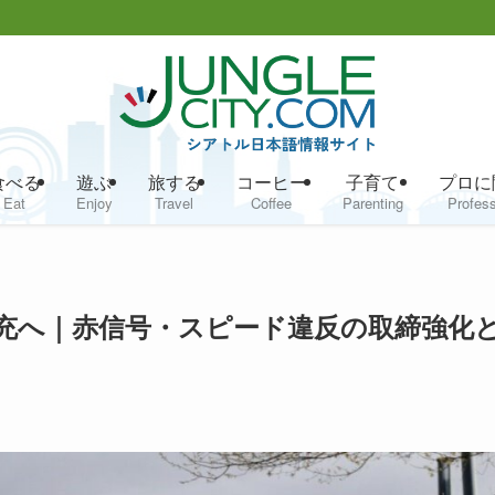
食べる
遊ぶ
旅する
コーヒー
子育て
プロに
Eat
Enjoy
Travel
Coffee
Parenting
Profess
充へ｜赤信号・スピード違反の取締強化