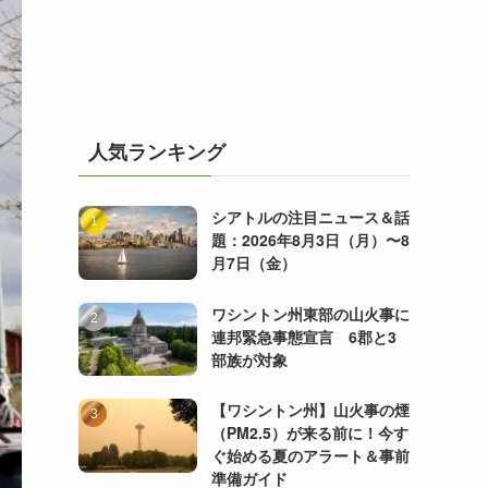
人気ランキング
シアトルの注目ニュース＆話
題：2026年8月3日（月）〜8
月7日（金）
ワシントン州東部の山火事に
連邦緊急事態宣言 6郡と3
部族が対象
【ワシントン州】山火事の煙
（PM2.5）が来る前に！今す
ぐ始める夏のアラート＆事前
準備ガイド