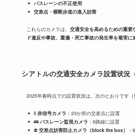
バスレーンの不正使用
交差点・横断歩道の進入妨害
これらのカメラは、
交通安全を高めるための重要
ド違反や事故、重傷・死亡事故の発生率を着実に
シアトルの交通安全カメラ設置状況（2
2025年春時点での設置状況は、次のとおりです（
🚦
赤信号カメラ
：23か所の交差点に設置
🚌
バスレーン監視カメラ
：6路線に設置
⛔
交差点妨害防止カメラ（block the box）
：