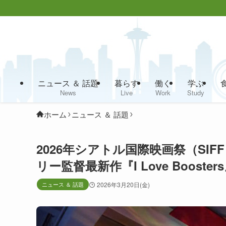
ニュース ＆ 話題
暮らす
働く
学ぶ
News
Live
Work
Study
ホーム
ニュース ＆ 話題
2026年シアトル国際映画祭（SI
リー監督最新作『I Love Booster
ニュース ＆ 話題
2026年3月20日(金)