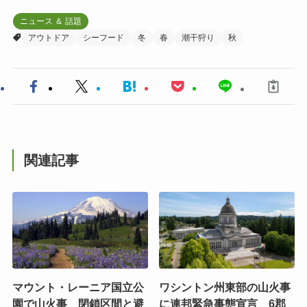
ニュース ＆ 話題
アウトドア
シーフード
冬
春
潮干狩り
秋
関連記事
マウント・レーニア国立公
ワシントン州東部の山火事
園で山火事 閉鎖区間と避
に連邦緊急事態宣言 6郡