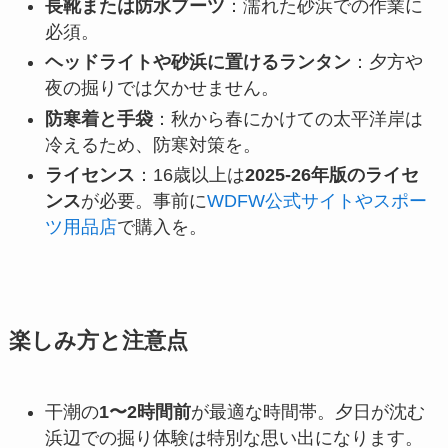
長靴または防水ブーツ
：濡れた砂浜での作業に
必須。
ヘッドライトや砂浜に置けるランタン
：夕方や
夜の掘りでは欠かせません。
防寒着と手袋
：秋から春にかけての太平洋岸は
冷えるため、防寒対策を。
ライセンス
：16歳以上は
2025-26年版のライセ
ンス
が必要。事前に
WDFW公式サイトやスポー
ツ用品店
で購入を。
楽しみ方と注意点
干潮の
1〜2時間前
が最適な時間帯。夕日が沈む
浜辺での掘り体験は特別な思い出になります。