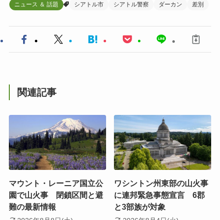
ニュース ＆ 話題
シアトル市
シアトル警察
ダーカン
差別
関連記事
マウント・レーニア国立公
ワシントン州東部の山火事
園で山火事 閉鎖区間と避
に連邦緊急事態宣言 6郡
難の最新情報
と3部族が対象