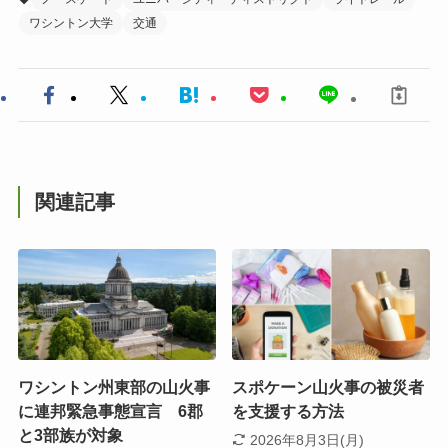
ワシントン大学
交通
関連記事
ワシントン州東部の山火事
スポケーン山火事の被災者
に連邦緊急事態宣言 6郡
を支援する方法
と3部族が対象
2026年8月3日(月)