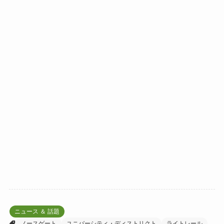
ニュース ＆ 話題
ノースゲート
ユニバーシティ・ディストリクト
ライトレール