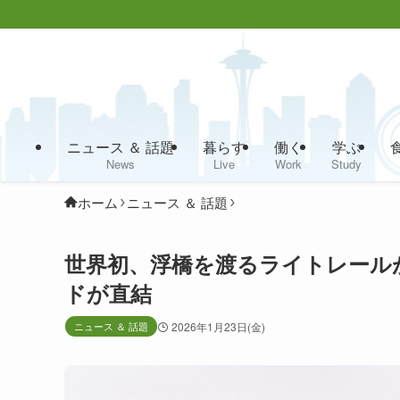
ニュース ＆ 話題
暮らす
働く
学ぶ
News
Live
Work
Study
ホーム
ニュース ＆ 話題
世界初、浮橋を渡るライトレール
ドが直結
ニュース ＆ 話題
2026年1月23日(金)