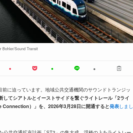
r Bohler/Sound Transit
目前に迫っています。地域公共交通機関のサウンドトランジッ
断してシアトルとイーストサイドを繋ぐライトレール「2ライ
Connection）」を、2026年3月28日に開通すると
発表
しま
得た公共交通拡充計画「ST2」の集大成。浮橋の上をライトレー