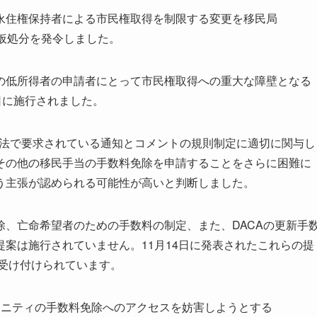
永住権保持者による市民権取得を制限する変更を移民局
な仮処分を発令しました。
の低所得者の申請者にとって市民権取得への重大な障壁となる
日に施行されました。
手続法で要求されている通知とコメントの規則制定に適切に関与し
その他の移民手当の手数料免除を申請することをさらに困難に
う主張が認められる可能性が高いと判断しました。
、亡命希望者のための手数料の制定、また、DACAの更新手
案は施行されていません。11月14日に発表されたこれらの提
が受け付けられています。
ュニティの手数料免除へのアクセスを妨害しようとする