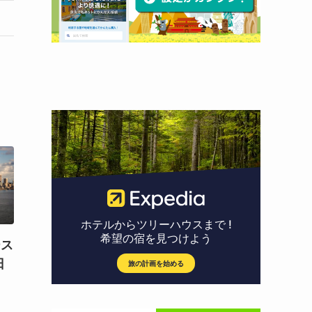
ース
日
）