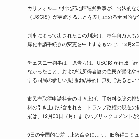
カリフォルニア州北部地区連邦判事が、合法的な
（USCIS）が実施することを差し止める全国的
判事によって出されたこの判決は、毎年何万人も
帰化申請手続きの変更を中止するもので、12月2
チェズニー判事は、原告らは、USCIS が行政
なかったこと、および低所得者層の住民が帰化や
する同局の新しい規則は結果的に無効であるとい
市民権取得申請料金の引き上げ、手数料免除の排除
料の引き上げが含まれる、トランプ政権の現在の提
案は、12月30日（月）までパブリックコメント
9日の全国的な差し止め命令により、低所得コミ