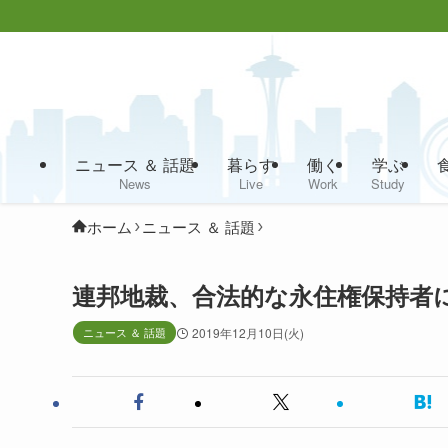
ニュース ＆ 話題
暮らす
働く
学ぶ
News
Live
Work
Study
ホーム
ニュース ＆ 話題
連邦地裁、合法的な永住権保持者
ニュース ＆ 話題
2019年12月10日(火)