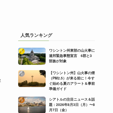
人気ランキング
ワシントン州東部の山火事に
連邦緊急事態宣言 6郡と3
部族が対象
【ワシントン州】山火事の煙
（PM2.5）が来る前に！今す
数
ぐ始める夏のアラート＆事前
準備ガイド
シアトルの注目ニュース＆話
題：2026年8月3日（月）〜8
月7日（金）