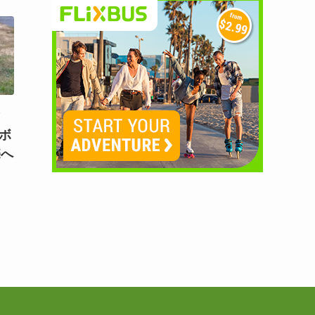
マ
！ボ
売へ