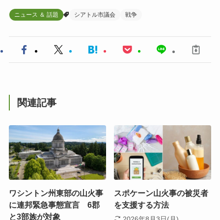
ニュース ＆ 話題
シアトル市議会
戦争
関連記事
ワシントン州東部の山火事
スポケーン山火事の被災者
に連邦緊急事態宣言 6郡
を支援する方法
と3部族が対象
2026年8月3日(月)