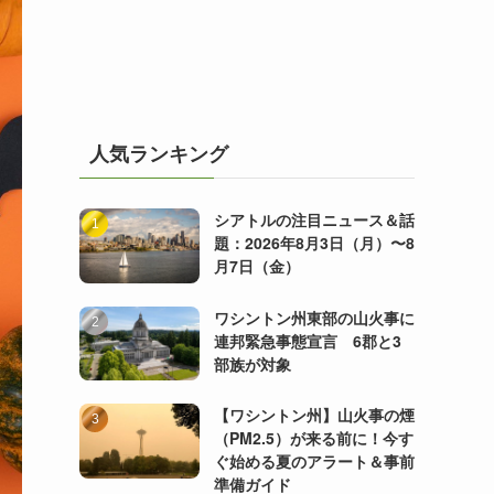
人気ランキング
シアトルの注目ニュース＆話
題：2026年8月3日（月）〜8
月7日（金）
ワシントン州東部の山火事に
連邦緊急事態宣言 6郡と3
部族が対象
【ワシントン州】山火事の煙
（PM2.5）が来る前に！今す
ぐ始める夏のアラート＆事前
準備ガイド