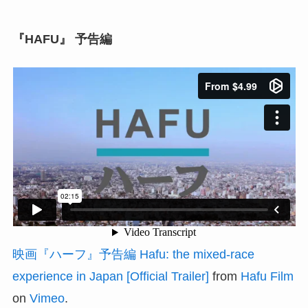
『HAFU』 予告編
映画『ハーフ』予告編 Hafu: the mixed-race
experience in Japan [Official Trailer]
from
Hafu Film
on
Vimeo
.