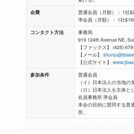
会費
普通会員（月額）： 1社$230
準会員（月額）： 1社$160 +
コンタクト方法
事務局
919 124th Avenue NE, Su
【ファックス】 (425) 679-
【メール】
shunju@jbasea
【公式サイト】
www.jbase
参加条件
普通会員
（イ）日本法人の当地の
（ロ）日本法人を主体と
在員事務所 準会員
本会の目的に賛同する普
所。