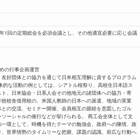
、年1回の定期総会を必須会議とし、その他適宜必要に応じ会議
ための行事企画運営
、友好団体との協力を通じて日米相互理解に資するプログラム
具体的な活動の例としては、シアトル桜祭り、高校生日本語ス
スト、日米協会・日系人会その他地元の諸団体への協力・寄
学校校舎借用校の、米国人教師の日本への派遣、地域の実業
体との交流、セミナー開催、会員相互の親睦を意図したゴル
ーソーシャルの催行などが挙げられる。 商工会全体として文
の一環として、時機を得たテーマの勉強会、政府への陳情、政
り、世界情勢のタイムリーな把握、課題の認識、前広な行動へ