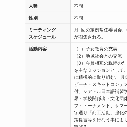
人種
不問
性別
不問
ミーティング
月1回の定例常任委員会
スケジュール
が召集される。
活動内容
（1）子女教育の充実
（2）地域社会との交流
（3）会員相互の親睦の
を主なミッションとして
に積極的に取り組む。 
ピーチ・スキットコンテ
付、シアトル日本語補習
界・学校関係者・文化団
フ・トーナメント、サマ
字通り「商工活動」強化
策提言等を行なう事によ
繋げる。