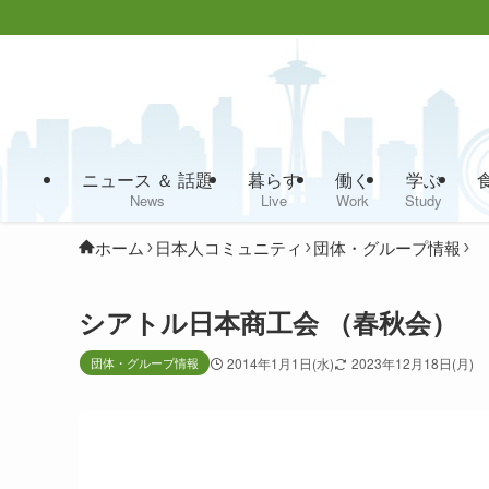
ニュース ＆ 話題
暮らす
働く
学ぶ
News
Live
Work
Study
ホーム
日本人コミュニティ
団体・グループ情報
シアトル日本商工会 （春秋会）
団体・グループ情報
2014年1月1日(水)
2023年12月18日(月)