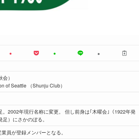
秋会）
on of Seattle （Shunju Club）
足。2002年現行名称に変更。 但し前身は｢木曜会｣（1922年発
年発足）にさかのぼる。
従業員が登録メンバーとなる。