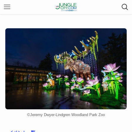
©︎Jeremy Dwyer-Lindgren Woodland Park Zoo