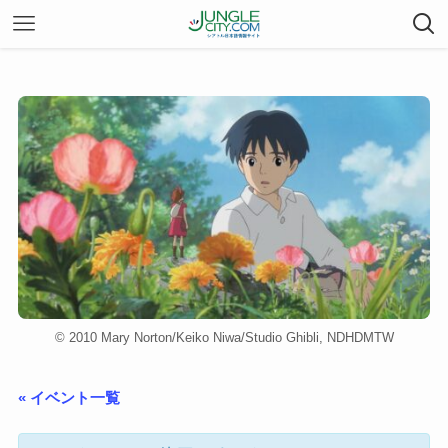
© 2010 Mary Norton/Keiko Niwa/Studio Ghibli, NDHDMTW
« イベント一覧